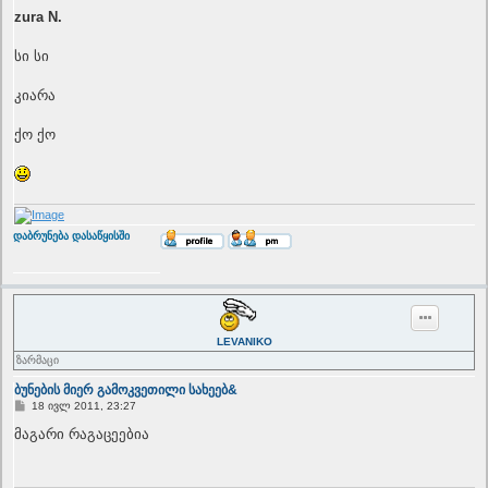
o
s
zura N.
t
სი სი
კიარა
ქო ქო
T
დაბრუნება დასაწყისში
o
p
LEVANIKO
ზარმაცი
ბუნების მიერ გამოკვეთილი სახეებ&
P
18 ივლ 2011, 23:27
o
s
მაგარი რაგაცეებია
t