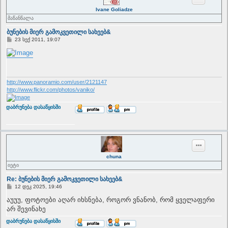
Ivane Goliadze
მაწანწალა
ბუნების მიერ გამოკვეთილი სახეებ&
P
23 სექ 2011, 19:07
o
s
t
http://www.panoramio.com/user/2121147
http://www.flickr.com/photos/vaniko/
T
დაბრუნება დასაწყისში
o
p
chuna
იეტი
Re: ბუნების მიერ გამოკვეთილი სახეებ&
P
12 დეკ 2025, 19:46
o
s
აუუუ, ფოტოები აღარ იხსნება, როგორ ვნანობ, რომ ყველაფერი
t
არ შევინახე
T
დაბრუნება დასაწყისში
o