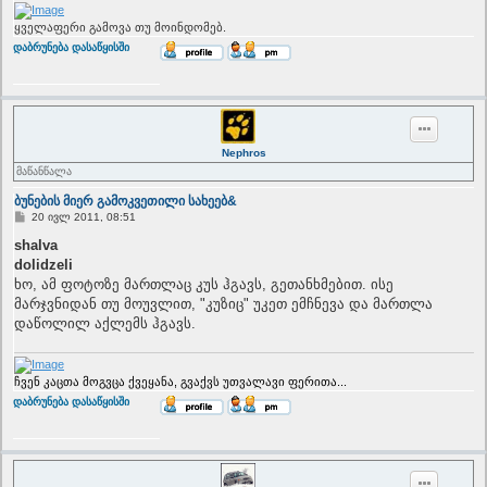
ყველაფერი გამოვა თუ მოინდომებ.
T
დაბრუნება დასაწყისში
o
p
Nephros
მაწანწალა
ბუნების მიერ გამოკვეთილი სახეებ&
P
20 ივლ 2011, 08:51
o
s
shalva
t
dolidzeli
ხო, ამ ფოტოზე მართლაც კუს ჰგავს, გეთანხმებით. ისე
მარჯვნიდან თუ მოუვლით, "კუზიც" უკეთ ემჩნევა და მართლა
დაწოლილ აქლემს ჰგავს.
ჩვენ კაცთა მოგვცა ქვეყანა, გვაქვს უთვალავი ფერითა...
T
დაბრუნება დასაწყისში
o
p