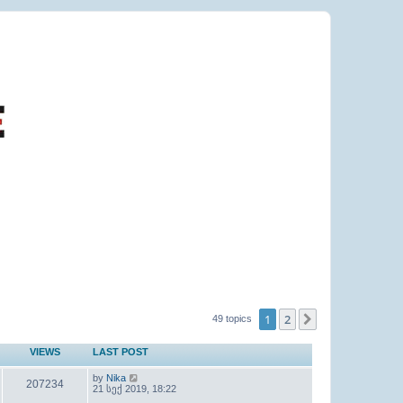
1
2
Next
49 topics
VIEWS
LAST POST
by
Nika
207234
21 სექ 2019, 18:22