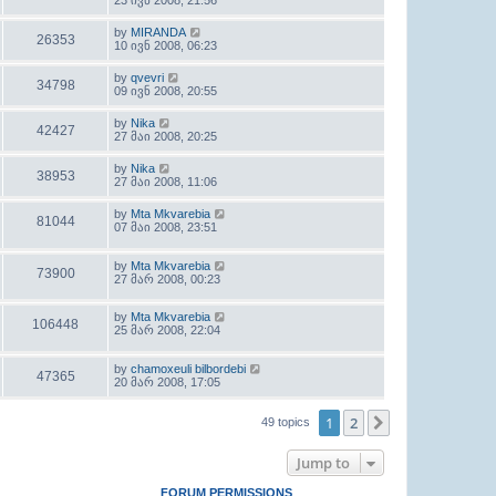
23 ივნ 2008, 21:56
by
MIRANDA
26353
10 ივნ 2008, 06:23
by
qvevri
34798
09 ივნ 2008, 20:55
by
Nika
42427
27 მაი 2008, 20:25
by
Nika
38953
27 მაი 2008, 11:06
by
Mta Mkvarebia
81044
07 მაი 2008, 23:51
by
Mta Mkvarebia
73900
27 მარ 2008, 00:23
by
Mta Mkvarebia
106448
25 მარ 2008, 22:04
by
chamoxeuli bilbordebi
47365
20 მარ 2008, 17:05
1
2
Next
49 topics
Jump to
FORUM PERMISSIONS