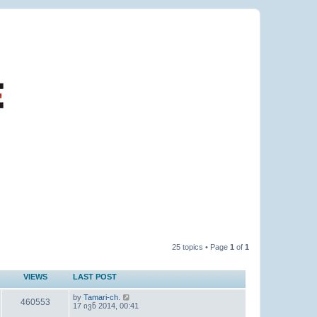
25 topics • Page
1
of
1
VIEWS
LAST POST
by
Tamari-ch.
460553
17 ივნ 2014, 00:41