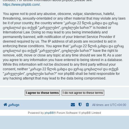
conduct. For further information about phpBB, please see:
https://www.phpbb.com/
.
You agree not to post any abusive, obscene, vulgar, slanderous, hateful,
threatening, sexually-orientated or any other material that may violate any laws
be it of your country, the country where “კარავი 22 წლის გახდა და ჯერაც
ცოცხალია! და თქვენ "კარველებო", ცოცხლები ხართ?” is hosted or
International Law. Doing so may lead to you being immediately and
permanently banned, with notification of your Internet Service Provider if
deemed required by us. The IP address of all posts are recorded to aid in
enforcing these conditions. You agree that “კარავი 22 წლის გახდა და ჯერაც
ცოცხალია! და თქვენ "კარველებო", ცოცხლები ხართ?” have the right to
remove, edit, move or close any topic at any time should we see fit. As a user
you agree to any information you have entered to being stored in a database.
While this information will not be disclosed to any third party without your
consent, neither “კარავი 22 წლის გახდა და ჯერაც ცოცხალია! და თქვენ
"კარველებო", ცოცხლები ხართ?” nor phpBB shall be held responsible for
any hacking attempt that may lead to the data being compromised.
კარავი
All times are
UTC+04:00
Powered by
phpBB
® Forum Software © phpBB Limited