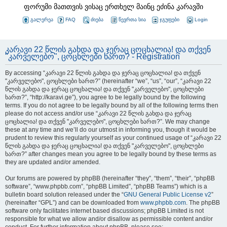
ფორუმი მათთვის ვისაც ერთხელ მაინც ეძინა კარავში
გალერეა
FAQ
ძიება
წევრთა სია
ჯგუფები
Login
კარავი 22 წლის გახდა და ჯერაც ცოცხალია! და თქვენ
"კარველებო", ცოცხლები ხართ? - Registration
By accessing “კარავი 22 წლის გახდა და ჯერაც ცოცხალია! და თქვენ
"კარველებო", ცოცხლები ხართ?” (hereinafter “we”, “us”, “our”, “კარავი 22
წლის გახდა და ჯერაც ცოცხალია! და თქვენ "კარველებო", ცოცხლები
ხართ?”, “http://karavi.ge”), you agree to be legally bound by the following
terms. If you do not agree to be legally bound by all of the following terms then
please do not access and/or use “კარავი 22 წლის გახდა და ჯერაც
ცოცხალია! და თქვენ "კარველებო", ცოცხლები ხართ?”. We may change
these at any time and we’ll do our utmost in informing you, though it would be
prudent to review this regularly yourself as your continued usage of “კარავი 22
წლის გახდა და ჯერაც ცოცხალია! და თქვენ "კარველებო", ცოცხლები
ხართ?” after changes mean you agree to be legally bound by these terms as
they are updated and/or amended.
Our forums are powered by phpBB (hereinafter “they”, “them”, “their”, “phpBB
software”, “www.phpbb.com”, “phpBB Limited”, “phpBB Teams”) which is a
bulletin board solution released under the “
GNU General Public License v2
”
(hereinafter “GPL”) and can be downloaded from
www.phpbb.com
. The phpBB
software only facilitates internet based discussions; phpBB Limited is not
responsible for what we allow and/or disallow as permissible content and/or