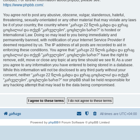
conduct. For further information about phpBB, please see:
https://www.phpbb.com/
.
You agree not to post any abusive, obscene, vulgar, slanderous, hateful,
threatening, sexually-orientated or any other material that may violate any laws
be it of your country, the country where “კარავი 22 წლის გახდა და ჯერაც
ცოცხალია! და თქვენ "კარველებო", ცოცხლები ხართ?” is hosted or
International Law. Doing so may lead to you being immediately and
permanently banned, with notification of your Internet Service Provider if
deemed required by us. The IP address of all posts are recorded to aid in
enforcing these conditions. You agree that “კარავი 22 წლის გახდა და ჯერაც
ცოცხალია! და თქვენ "კარველებო", ცოცხლები ხართ?” have the right to
remove, edit, move or close any topic at any time should we see fit. As a user
you agree to any information you have entered to being stored in a database.
While this information will not be disclosed to any third party without your
consent, neither “კარავი 22 წლის გახდა და ჯერაც ცოცხალია! და თქვენ
"კარველებო", ცოცხლები ხართ?” nor phpBB shall be held responsible for
any hacking attempt that may lead to the data being compromised.
კარავი
All times are
UTC+04:00
Powered by
phpBB
® Forum Software © phpBB Limited