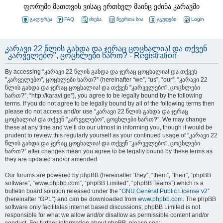
ფორუმი მათთვის ვისაც ერთხელ მაინც ეძინა კარავში
გალერეა
FAQ
ძიება
წევრთა სია
ჯგუფები
Login
კარავი 22 წლის გახდა და ჯერაც ცოცხალია! და თქვენ
"კარველებო", ცოცხლები ხართ? - Registration
By accessing “კარავი 22 წლის გახდა და ჯერაც ცოცხალია! და თქვენ
"კარველებო", ცოცხლები ხართ?” (hereinafter “we”, “us”, “our”, “კარავი 22
წლის გახდა და ჯერაც ცოცხალია! და თქვენ "კარველებო", ცოცხლები
ხართ?”, “http://karavi.ge”), you agree to be legally bound by the following
terms. If you do not agree to be legally bound by all of the following terms then
please do not access and/or use “კარავი 22 წლის გახდა და ჯერაც
ცოცხალია! და თქვენ "კარველებო", ცოცხლები ხართ?”. We may change
these at any time and we’ll do our utmost in informing you, though it would be
prudent to review this regularly yourself as your continued usage of “კარავი 22
წლის გახდა და ჯერაც ცოცხალია! და თქვენ "კარველებო", ცოცხლები
ხართ?” after changes mean you agree to be legally bound by these terms as
they are updated and/or amended.
Our forums are powered by phpBB (hereinafter “they”, “them”, “their”, “phpBB
software”, “www.phpbb.com”, “phpBB Limited”, “phpBB Teams”) which is a
bulletin board solution released under the “
GNU General Public License v2
”
(hereinafter “GPL”) and can be downloaded from
www.phpbb.com
. The phpBB
software only facilitates internet based discussions; phpBB Limited is not
responsible for what we allow and/or disallow as permissible content and/or