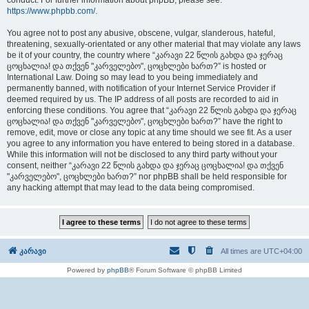
conduct. For further information about phpBB, please see:
https://www.phpbb.com/
.
You agree not to post any abusive, obscene, vulgar, slanderous, hateful,
threatening, sexually-orientated or any other material that may violate any laws
be it of your country, the country where “კარავი 22 წლის გახდა და ჯერაც
ცოცხალია! და თქვენ "კარველებო", ცოცხლები ხართ?” is hosted or
International Law. Doing so may lead to you being immediately and
permanently banned, with notification of your Internet Service Provider if
deemed required by us. The IP address of all posts are recorded to aid in
enforcing these conditions. You agree that “კარავი 22 წლის გახდა და ჯერაც
ცოცხალია! და თქვენ "კარველებო", ცოცხლები ხართ?” have the right to
remove, edit, move or close any topic at any time should we see fit. As a user
you agree to any information you have entered to being stored in a database.
While this information will not be disclosed to any third party without your
consent, neither “კარავი 22 წლის გახდა და ჯერაც ცოცხალია! და თქვენ
"კარველებო", ცოცხლები ხართ?” nor phpBB shall be held responsible for
any hacking attempt that may lead to the data being compromised.
კარავი
All times are
UTC+04:00
Powered by
phpBB
® Forum Software © phpBB Limited