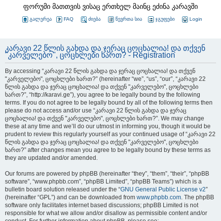
ფორუმი მათთვის ვისაც ერთხელ მაინც ეძინა კარავში
გალერეა
FAQ
ძიება
წევრთა სია
ჯგუფები
Login
კარავი 22 წლის გახდა და ჯერაც ცოცხალია! და თქვენ
"კარველებო", ცოცხლები ხართ? - Registration
By accessing “კარავი 22 წლის გახდა და ჯერაც ცოცხალია! და თქვენ
"კარველებო", ცოცხლები ხართ?” (hereinafter “we”, “us”, “our”, “კარავი 22
წლის გახდა და ჯერაც ცოცხალია! და თქვენ "კარველებო", ცოცხლები
ხართ?”, “http://karavi.ge”), you agree to be legally bound by the following
terms. If you do not agree to be legally bound by all of the following terms then
please do not access and/or use “კარავი 22 წლის გახდა და ჯერაც
ცოცხალია! და თქვენ "კარველებო", ცოცხლები ხართ?”. We may change
these at any time and we’ll do our utmost in informing you, though it would be
prudent to review this regularly yourself as your continued usage of “კარავი 22
წლის გახდა და ჯერაც ცოცხალია! და თქვენ "კარველებო", ცოცხლები
ხართ?” after changes mean you agree to be legally bound by these terms as
they are updated and/or amended.
Our forums are powered by phpBB (hereinafter “they”, “them”, “their”, “phpBB
software”, “www.phpbb.com”, “phpBB Limited”, “phpBB Teams”) which is a
bulletin board solution released under the “
GNU General Public License v2
”
(hereinafter “GPL”) and can be downloaded from
www.phpbb.com
. The phpBB
software only facilitates internet based discussions; phpBB Limited is not
responsible for what we allow and/or disallow as permissible content and/or