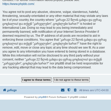
conduct. For further information about phpBB, please see:
https://www.phpbb.com/
.
You agree not to post any abusive, obscene, vulgar, slanderous, hateful,
threatening, sexually-orientated or any other material that may violate any laws
be it of your country, the country where “კარავი 22 წლის გახდა და ჯერაც
ცოცხალია! და თქვენ "კარველებო", ცოცხლები ხართ?” is hosted or
International Law. Doing so may lead to you being immediately and
permanently banned, with notification of your Internet Service Provider if
deemed required by us. The IP address of all posts are recorded to aid in
enforcing these conditions. You agree that “კარავი 22 წლის გახდა და ჯერაც
ცოცხალია! და თქვენ "კარველებო", ცოცხლები ხართ?” have the right to
remove, edit, move or close any topic at any time should we see fit. As a user
you agree to any information you have entered to being stored in a database.
While this information will not be disclosed to any third party without your
consent, neither “კარავი 22 წლის გახდა და ჯერაც ცოცხალია! და თქვენ
"კარველებო", ცოცხლები ხართ?” nor phpBB shall be held responsible for
any hacking attempt that may lead to the data being compromised.
კარავი
All times are
UTC+04:00
Powered by
phpBB
® Forum Software © phpBB Limited