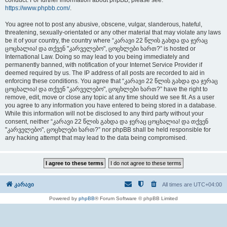
conduct. For further information about phpBB, please see:
https://www.phpbb.com/
.
You agree not to post any abusive, obscene, vulgar, slanderous, hateful,
threatening, sexually-orientated or any other material that may violate any laws
be it of your country, the country where “კარავი 22 წლის გახდა და ჯერაც
ცოცხალია! და თქვენ "კარველებო", ცოცხლები ხართ?” is hosted or
International Law. Doing so may lead to you being immediately and
permanently banned, with notification of your Internet Service Provider if
deemed required by us. The IP address of all posts are recorded to aid in
enforcing these conditions. You agree that “კარავი 22 წლის გახდა და ჯერაც
ცოცხალია! და თქვენ "კარველებო", ცოცხლები ხართ?” have the right to
remove, edit, move or close any topic at any time should we see fit. As a user
you agree to any information you have entered to being stored in a database.
While this information will not be disclosed to any third party without your
consent, neither “კარავი 22 წლის გახდა და ჯერაც ცოცხალია! და თქვენ
"კარველებო", ცოცხლები ხართ?” nor phpBB shall be held responsible for
any hacking attempt that may lead to the data being compromised.
კარავი
All times are
UTC+04:00
Powered by
phpBB
® Forum Software © phpBB Limited