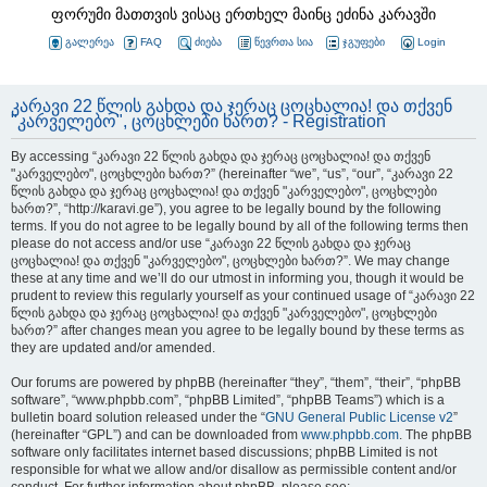
ფორუმი მათთვის ვისაც ერთხელ მაინც ეძინა კარავში
გალერეა
FAQ
ძიება
წევრთა სია
ჯგუფები
Login
კარავი 22 წლის გახდა და ჯერაც ცოცხალია! და თქვენ
"კარველებო", ცოცხლები ხართ? - Registration
By accessing “კარავი 22 წლის გახდა და ჯერაც ცოცხალია! და თქვენ
"კარველებო", ცოცხლები ხართ?” (hereinafter “we”, “us”, “our”, “კარავი 22
წლის გახდა და ჯერაც ცოცხალია! და თქვენ "კარველებო", ცოცხლები
ხართ?”, “http://karavi.ge”), you agree to be legally bound by the following
terms. If you do not agree to be legally bound by all of the following terms then
please do not access and/or use “კარავი 22 წლის გახდა და ჯერაც
ცოცხალია! და თქვენ "კარველებო", ცოცხლები ხართ?”. We may change
these at any time and we’ll do our utmost in informing you, though it would be
prudent to review this regularly yourself as your continued usage of “კარავი 22
წლის გახდა და ჯერაც ცოცხალია! და თქვენ "კარველებო", ცოცხლები
ხართ?” after changes mean you agree to be legally bound by these terms as
they are updated and/or amended.
Our forums are powered by phpBB (hereinafter “they”, “them”, “their”, “phpBB
software”, “www.phpbb.com”, “phpBB Limited”, “phpBB Teams”) which is a
bulletin board solution released under the “
GNU General Public License v2
”
(hereinafter “GPL”) and can be downloaded from
www.phpbb.com
. The phpBB
software only facilitates internet based discussions; phpBB Limited is not
responsible for what we allow and/or disallow as permissible content and/or