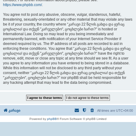
conduct. For further information about phpBB, please see:
https://www.phpbb.com/
.
You agree not to post any abusive, obscene, vulgar, slanderous, hateful,
threatening, sexually-orientated or any other material that may violate any laws
be it of your country, the country where “კარავი 22 წლის გახდა და ჯერაც
ცოცხალია! და თქვენ "კარველებო", ცოცხლები ხართ?” is hosted or
International Law. Doing so may lead to you being immediately and
permanently banned, with notification of your Internet Service Provider if
deemed required by us. The IP address of all posts are recorded to aid in
enforcing these conditions. You agree that “კარავი 22 წლის გახდა და ჯერაც
ცოცხალია! და თქვენ "კარველებო", ცოცხლები ხართ?” have the right to
remove, edit, move or close any topic at any time should we see fit. As a user
you agree to any information you have entered to being stored in a database.
While this information will not be disclosed to any third party without your
consent, neither “კარავი 22 წლის გახდა და ჯერაც ცოცხალია! და თქვენ
"კარველებო", ცოცხლები ხართ?” nor phpBB shall be held responsible for
any hacking attempt that may lead to the data being compromised.
კარავი
All times are
UTC+04:00
Powered by
phpBB
® Forum Software © phpBB Limited