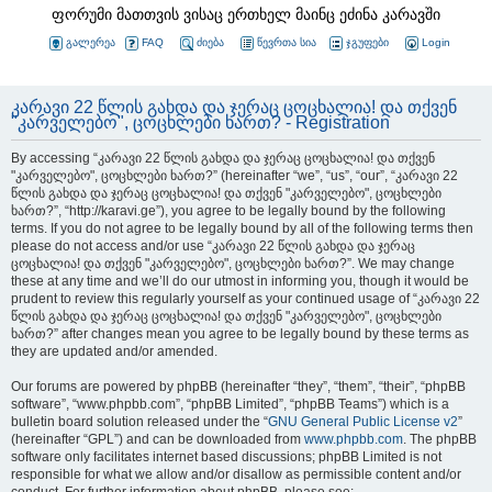
ფორუმი მათთვის ვისაც ერთხელ მაინც ეძინა კარავში
გალერეა
FAQ
ძიება
წევრთა სია
ჯგუფები
Login
კარავი 22 წლის გახდა და ჯერაც ცოცხალია! და თქვენ
"კარველებო", ცოცხლები ხართ? - Registration
By accessing “კარავი 22 წლის გახდა და ჯერაც ცოცხალია! და თქვენ
"კარველებო", ცოცხლები ხართ?” (hereinafter “we”, “us”, “our”, “კარავი 22
წლის გახდა და ჯერაც ცოცხალია! და თქვენ "კარველებო", ცოცხლები
ხართ?”, “http://karavi.ge”), you agree to be legally bound by the following
terms. If you do not agree to be legally bound by all of the following terms then
please do not access and/or use “კარავი 22 წლის გახდა და ჯერაც
ცოცხალია! და თქვენ "კარველებო", ცოცხლები ხართ?”. We may change
these at any time and we’ll do our utmost in informing you, though it would be
prudent to review this regularly yourself as your continued usage of “კარავი 22
წლის გახდა და ჯერაც ცოცხალია! და თქვენ "კარველებო", ცოცხლები
ხართ?” after changes mean you agree to be legally bound by these terms as
they are updated and/or amended.
Our forums are powered by phpBB (hereinafter “they”, “them”, “their”, “phpBB
software”, “www.phpbb.com”, “phpBB Limited”, “phpBB Teams”) which is a
bulletin board solution released under the “
GNU General Public License v2
”
(hereinafter “GPL”) and can be downloaded from
www.phpbb.com
. The phpBB
software only facilitates internet based discussions; phpBB Limited is not
responsible for what we allow and/or disallow as permissible content and/or