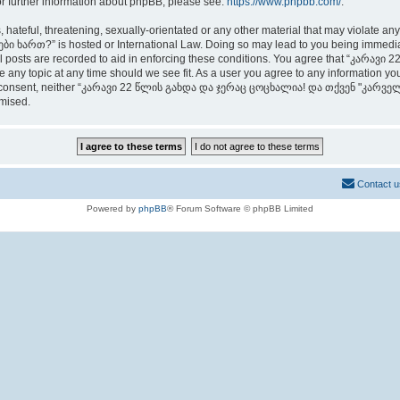
or further information about phpBB, please see:
https://www.phpbb.com/
.
 hateful, threatening, sexually-orientated or any other material that may violate an
თ?” is hosted or International Law. Doing so may lead to you being immediately
 all posts are recorded to aid in enforcing these conditions. You agree that “კ
any topic at any time should we see fit. As a user you agree to any information you
t your consent, neither “კარავი 22 წლის გახდა და ჯერაც ცოცხალია! და თქვენ "კარ
omised.
Contact u
Powered by
phpBB
® Forum Software © phpBB Limited