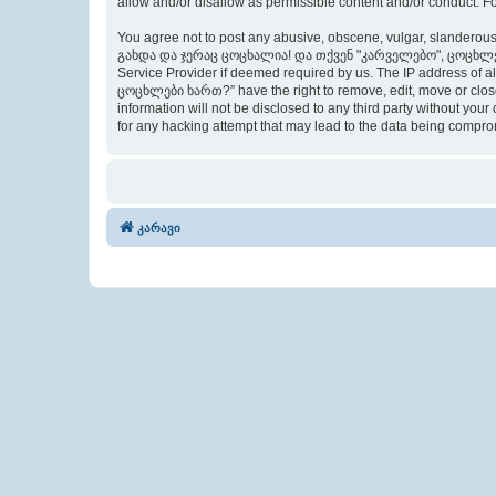
allow and/or disallow as permissible content and/or conduct. F
You agree not to post any abusive, obscene, vulgar, slanderous,
გახდა და ჯერაც ცოცხალია! და თქვენ "კარველებო", ცოცხლები ხარ
Service Provider if deemed required by us. The IP address of
ცოცხლები ხართ?” have the right to remove, edit, move or close 
information will not be disclosed to any third party withou
for any hacking attempt that may lead to the data being compr
კარავი