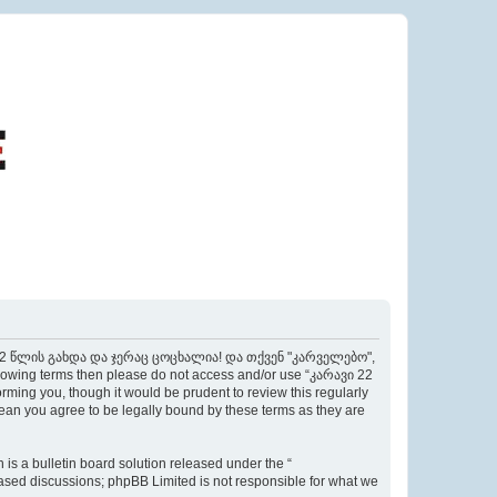
ი 22 წლის გახდა და ჯერაც ცოცხალია! და თქვენ "კარველებო",
following terms then please do not access and/or use “კარავი 22
g you, though it would be prudent to review this regularly
you agree to be legally bound by these terms as they are
s a bulletin board solution released under the “
 based discussions; phpBB Limited is not responsible for what we