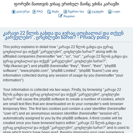
ფორუმი მათთვის ვისაც ერთხელ მაინც ეძინა კარავში
გალერეა
FAQ
ძიება
წევრთა სია
ჯგუფები
Login
Register
კარავი 22 წლის გახდა და ჯერაც ცოცხალია! და თქვენ
"კარველებო", ცოცხლები ხართ? - Privacy policy
This policy explains in detail how “კარავი 22 წლის გახდა და ჯერაც
ცოცხალია! და თქვენ "კარველებო", ცოცხლები ხართ?” along with its
affiliated companies (hereinafter “we”, “us”, “our”, “კარავი 22 წლის გახდა და
ჯერაც ცოცხალია! და თქვენ "კარველებო", ცოცხლები ხართ?”,
“http://karavi.ge”) and phpBB (hereinafter “they”, “them”, “their”, “phpBB
software”, “www.phpbb.com”, “phpBB Limited”, “phpBB Teams”) use any
information collected during any session of usage by you (hereinafter “your
information”).
Your information is collected via two ways. Firstly, by browsing “კარავი 22
წლის გახდა და ჯერაც ცოცხალია! და თქვენ "კარველებო", ცოცხლები
ხართ?” will cause the phpBB software to create a number of cookies, which
are small text files that are downloaded on to your computer’s web browser
temporary files. The first two cookies just contain a user identifier (hereinafter
“user-id”) and an anonymous session identifier (hereinafter “session-id”),
automatically assigned to you by the phpBB software. A third cookie will be
created once you have browsed topics within “კარავი 22 წლის გახდა და
ჯერაც ცოცხალია! და თქვენ "კარველებო", ცოცხლები ხართ?” and is used to
store which topics have been read, thereby improving your user experience.