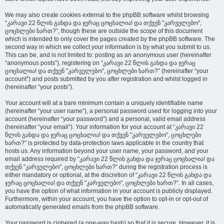
We may also create cookies external to the phpBB software whilst browsing
“კარავი 22 წლის გახდა და ჯერაც ცოცხალია! და თქვენ "კარველებო",
ცოცხლები ხართ?”, though these are outside the scope of this document
which is intended to only cover the pages created by the phpBB software. The
second way in which we collect your information is by what you submit to us.
This can be, and is not limited to: posting as an anonymous user (hereinafter
“anonymous posts”), registering on “კარავი 22 წლის გახდა და ჯერაც
ცოცხალია! და თქვენ "კარველებო", ცოცხლები ხართ?” (hereinafter “your
account”) and posts submitted by you after registration and whilst logged in
(hereinafter “your posts”).
Your account will at a bare minimum contain a uniquely identifiable name
(hereinafter “your user name”), a personal password used for logging into your
account (hereinafter “your password”) and a personal, valid email address
(hereinafter “your email”). Your information for your account at “კარავი 22
წლის გახდა და ჯერაც ცოცხალია! და თქვენ "კარველებო", ცოცხლები
ხართ?” is protected by data-protection laws applicable in the country that
hosts us. Any information beyond your user name, your password, and your
email address required by “კარავი 22 წლის გახდა და ჯერაც ცოცხალია! და
თქვენ "კარველებო", ცოცხლები ხართ?” during the registration process is
either mandatory or optional, at the discretion of “კარავი 22 წლის გახდა და
ჯერაც ცოცხალია! და თქვენ "კარველებო", ცოცხლები ხართ?”. In all cases,
you have the option of what information in your account is publicly displayed.
Furthermore, within your account, you have the option to opt-in or opt-out of
automatically generated emails from the phpBB software.
Your password is ciphered (a one-way hash) so that it is secure. However, it is