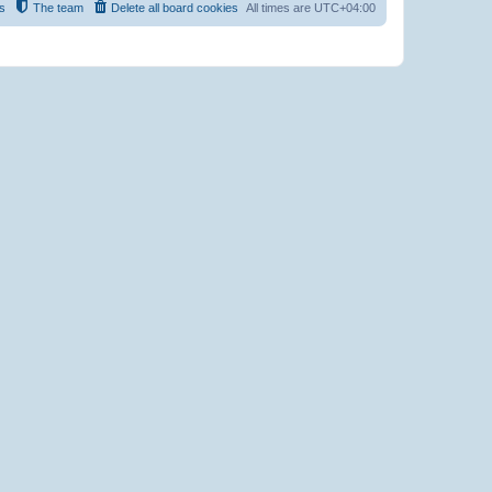
s
The team
Delete all board cookies
All times are
UTC+04:00