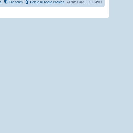
s
The team
Delete all board cookies
All times are
UTC+04:00