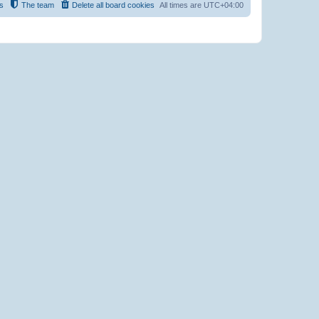
s
The team
Delete all board cookies
All times are
UTC+04:00