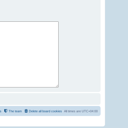
s
The team
Delete all board cookies
All times are
UTC+04:00