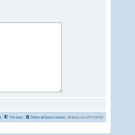
s
The team
Delete all board cookies
All times are
UTC+04:00