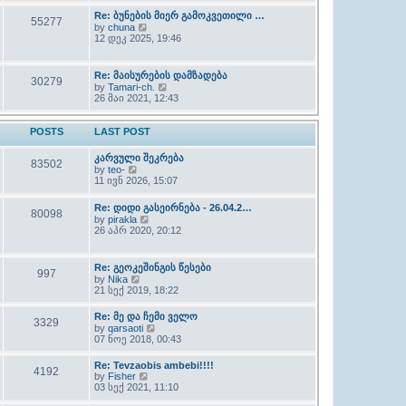
l
w
Re: ბუნების მიერ გამოკვეთილი …
a
55277
t
t
V
by
chuna
h
e
i
12 დეკ 2025, 19:46
e
s
e
l
t
w
a
p
t
Re: მაისურების დამზადება
t
30279
o
h
V
e
by
Tamari-ch.
s
e
i
s
26 მაი 2021, 12:43
t
l
e
t
a
w
p
t
t
o
POSTS
LAST POST
e
h
s
s
e
t
t
კარვული შეკრება
l
83502
p
V
by
teo-
a
o
i
11 ივნ 2026, 15:07
t
s
e
e
t
w
s
Re: დიდი გასეირნება - 26.04.2…
t
80098
t
V
by
pirakla
h
p
i
26 აპრ 2020, 20:12
e
o
e
l
s
w
a
t
t
t
Re: გეოკეშინგის წესები
997
h
e
V
by
Nika
e
s
i
21 სექ 2019, 18:22
l
t
e
a
p
w
Re: მე და ჩემი ველო
t
o
3329
t
e
V
by
qarsaoti
s
h
s
i
07 ნოე 2018, 00:43
t
e
t
e
l
p
w
Re: Tevzaobis ambebi!!!!
a
4192
o
t
V
by
Fisher
t
s
h
i
03 სექ 2021, 11:10
e
t
e
e
s
l