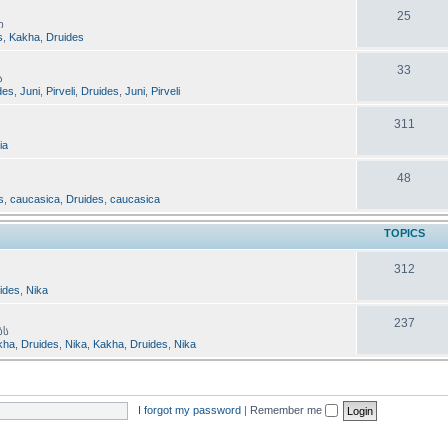
25
ი
s
,
Kakha
,
Druides
33
ა
des
,
Juni
,
Pirveli
,
Druides
,
Juni
,
Pirveli
311
lia
48
s
,
caucasica
,
Druides
,
caucasica
TOPICS
312
ides
,
Nika
237
ბს
kha
,
Druides
,
Nika
,
Kakha
,
Druides
,
Nika
I forgot my password
|
Remember me