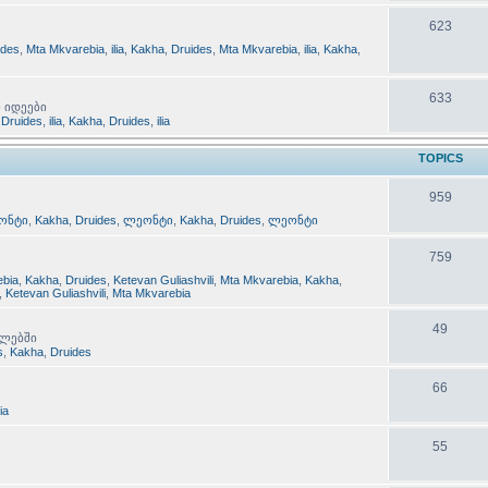
623
ides
,
Mta Mkvarebia
,
ilia
,
Kakha
,
Druides
,
Mta Mkvarebia
,
ilia
,
Kakha
,
633
ი იდეები
,
Druides
,
ilia
,
Kakha
,
Druides
,
ilia
TOPICS
959
ონტი
,
Kakha
,
Druides
,
ლეონტი
,
Kakha
,
Druides
,
ლეონტი
759
ebia
,
Kakha
,
Druides
,
Ketevan Guliashvili
,
Mta Mkvarebia
,
Kakha
,
,
Ketevan Guliashvili
,
Mta Mkvarebia
49
ილებში
s
,
Kakha
,
Druides
66
lia
55