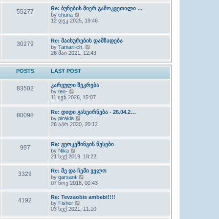
l
w
Re: ბუნების მიერ გამოკვეთილი …
a
55277
t
t
V
by
chuna
h
e
i
12 დეკ 2025, 19:46
e
s
e
l
t
w
a
p
t
Re: მაისურების დამზადება
t
30279
o
h
V
e
by
Tamari-ch.
s
e
i
s
26 მაი 2021, 12:43
t
l
e
t
a
w
p
t
t
o
POSTS
LAST POST
e
h
s
s
e
t
t
კარვული შეკრება
l
83502
p
V
by
teo-
a
o
i
11 ივნ 2026, 15:07
t
s
e
e
t
w
s
Re: დიდი გასეირნება - 26.04.2…
t
80098
t
V
by
pirakla
h
p
i
26 აპრ 2020, 20:12
e
o
e
l
s
w
a
t
t
t
Re: გეოკეშინგის წესები
997
h
e
V
by
Nika
e
s
i
21 სექ 2019, 18:22
l
t
e
a
p
w
Re: მე და ჩემი ველო
t
o
3329
t
e
V
by
qarsaoti
s
h
s
i
07 ნოე 2018, 00:43
t
e
t
e
l
p
w
Re: Tevzaobis ambebi!!!!
a
4192
o
t
V
by
Fisher
t
s
h
i
03 სექ 2021, 11:10
e
t
e
e
s
l