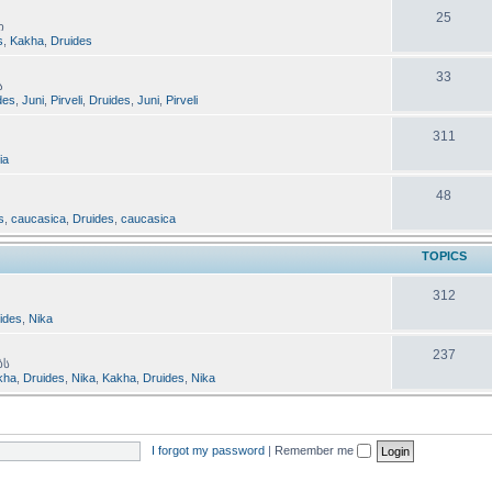
25
ი
s
,
Kakha
,
Druides
33
ა
des
,
Juni
,
Pirveli
,
Druides
,
Juni
,
Pirveli
311
lia
48
s
,
caucasica
,
Druides
,
caucasica
TOPICS
312
ides
,
Nika
237
ბს
kha
,
Druides
,
Nika
,
Kakha
,
Druides
,
Nika
I forgot my password
|
Remember me