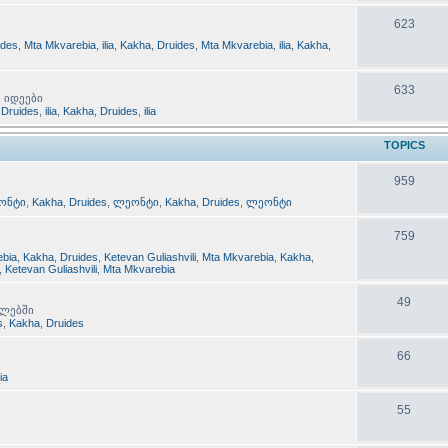
623
ides
,
Mta Mkvarebia
,
ilia
,
Kakha
,
Druides
,
Mta Mkvarebia
,
ilia
,
Kakha
,
633
ი იდეები
,
Druides
,
ilia
,
Kakha
,
Druides
,
ilia
TOPICS
959
ონტი
,
Kakha
,
Druides
,
ლეონტი
,
Kakha
,
Druides
,
ლეონტი
759
ebia
,
Kakha
,
Druides
,
Ketevan Guliashvili
,
Mta Mkvarebia
,
Kakha
,
,
Ketevan Guliashvili
,
Mta Mkvarebia
49
ილებში
s
,
Kakha
,
Druides
66
lia
55